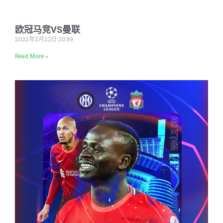
欧冠马竞VS曼联
2022年2月23日
20:49
Read More »