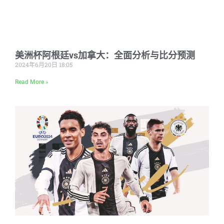
美洲杯阿根廷vs加拿大：全面分析与比分预测
2024年6月20日
18:05
Read More »