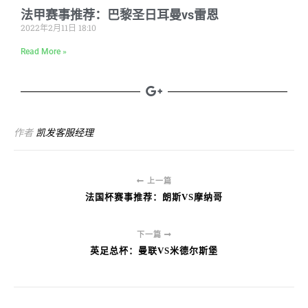
法甲赛事推荐：巴黎圣日耳曼vs雷恩
2022年2月11日
18:10
Read More »
作者
凯发客服经理
上一篇
法国杯赛事推荐：朗斯VS摩纳哥
下一篇
英足总杯：曼联VS米德尔斯堡