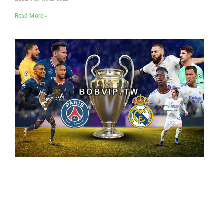
Read More »