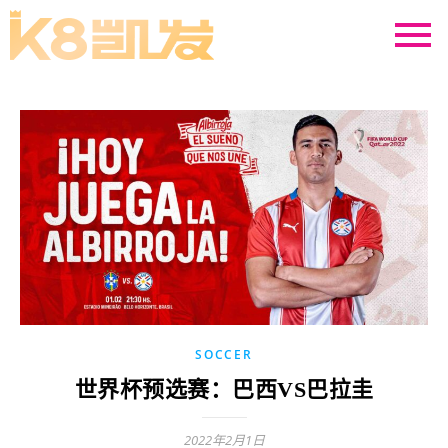
SOCCER
世界杯预选赛：巴西VS巴拉圭
2022年2月1日